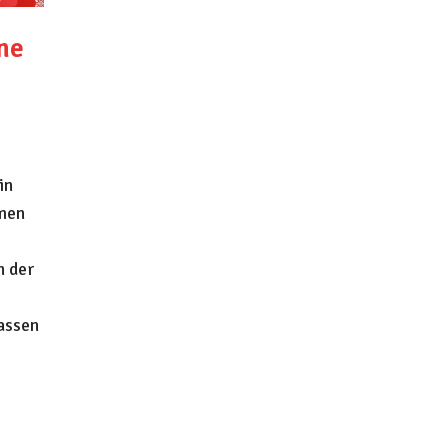
ne
in
mmen
 der
assen