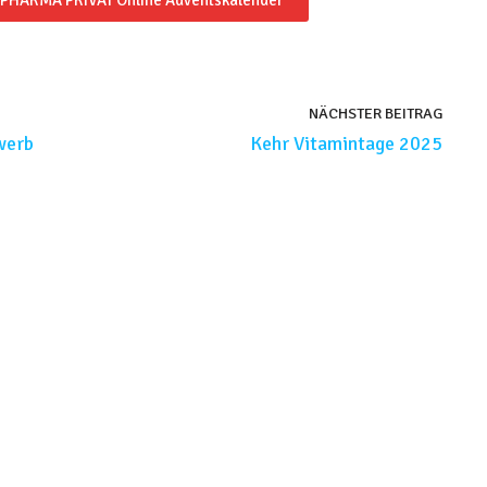
m PHARMA PRIVAT Online Adventskalender
NÄCHSTER BEITRAG
werb
Kehr Vitamintage 2025