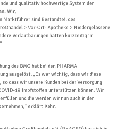
rende und
qualitativ hochwertige
System der
an
.
W
ir
,
n
Marktführer
sind Bestandteil des
roßhandel >
Vor-Ort-
Apotheke >
Niedergelassene
ndere Verlautbarungen hatten kurzzeitig
im
“
chung des
BMG hat bei den PHARMA
rung ausgelöst.
„Es war wichtig, dass wir diese
, so dass
wir
unsere Kunden
bei der Versorgung
COVID-19 Impfstoffen unterstützen können
.
Wir
 erfüllen und die w
erden wir nun
auch in der
bernehmen
,
“
erklärt Kehr.
eutischen Großhandels e.V. (PHAGRO) hat sich
in