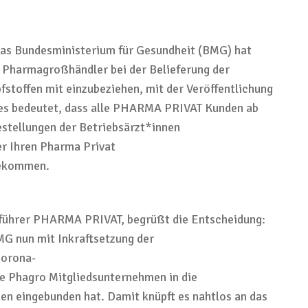
as Bundesministerium für Gesundheit (BMG) hat
n Pharmagroßhändler bei der Belieferung der
fstoffen mit einzubeziehen
, mit der Veröffentlichung
ies bedeutet, dass alle PHARMA PRIVAT Kunden
ab
estellungen der
Betriebsärzt
*innen
er Ihren
Pharma
Privat
bekommen
.
führer PHARMA PRIVAT, begrüßt die Entscheidung:
BMG
nun mit
Inkraftsetzung der
Corona-
le
Phagro
Mitgliedsunternehmen
in die
nen
eingebund
en hat. Damit knüpft es nahtlos an
das