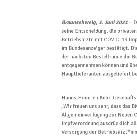
Braunschweig,
3. Juni
2021
–
D
seine Entscheidung, die private
Betriebsärzte mit COVID-19 Imp
im Bundesanzeiger bestätigt
. D
der nächsten Bestellrunde
die B
entgegennehmen
können
und üb
Hauptlieferanten
ausgeliefert 
Hanns-Heinrich Kehr, Geschäfts
„Wir freuen uns sehr, dass das 
Allgemeinverfügung
zur Neuen 
Impfverordnung
ausdrücklich
al
Versorgung
der
Betriebsärzt
*in