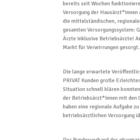
bereits seit Wochen funktionie
Versorgung der
Hau
särzt
*innen
die
mittelständische
n,
regionale
gesamten
Versorgungssystem
:
G
Ärzte
in
k
lusive
Betriebsärzte! A
Markt
für
Verwirrungen
gesorgt
.
Die
lange
erwartete Veröffentli
PRIVAT
Kunden
große Erleichte
Situation schnell klären konnten
der
Betriebsärzt
*innen
mit den 
haben eine regionale Aufgabe
zu
betriebsärztlichen Versorgung
ü
Der Bundesverband des pharmaz